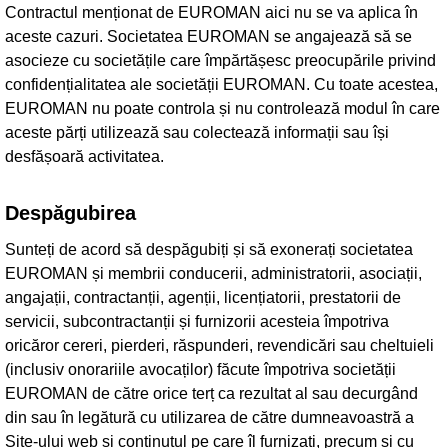
Contractul menționat de EUROMAN aici nu se va aplica în
aceste cazuri. Societatea EUROMAN se angajează să se
asocieze cu societățile care împărtășesc preocupările privind
confidențialitatea ale societății EUROMAN. Cu toate acestea,
EUROMAN nu poate controla și nu controlează modul în care
aceste părți utilizează sau colectează informații sau își
desfășoară activitatea.
Despăgubirea
Sunteți de acord să despăgubiți și să exonerați societatea
EUROMAN și membrii conducerii, administratorii, asociații,
angajații, contractanții, agenții, licențiatorii, prestatorii de
servicii, subcontractanții și furnizorii acesteia împotriva
oricăror cereri, pierderi, răspunderi, revendicări sau cheltuieli
(inclusiv onorariile avocaților) făcute împotriva societății
EUROMAN de către orice terț ca rezultat al sau decurgând
din sau în legătură cu utilizarea de către dumneavoastră a
Site-ului web și conținutul pe care îl furnizați, precum și cu