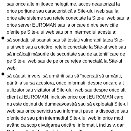
sau orice alte mijloace nelegitime, acces neautorizat la
orice porțiune sau caracteristică a Site-ului web sau la
orice alte sisteme sau rețele conectate la Site-ul web sau la
orice server EUROMAN sau la oricare dintre serviciile
oferite pe Site-ului web sau prin intermediul acestuia;
să sondați, să scanați sau să testați vulnerabilitatea Site-
ului web sau a oricărei rețele conectate la Site-ul web sau
să încălcați măsurile de securitate sau de autentificare de
pe Site-ul web sau de pe orice rețea conectată la Site-ul
web;
să căutați invers, să urmăriți sau să încercați să urmăriți,
până la sursa acestora, orice informații despre oricare alt
utilizator sau vizitator al Site-ului web sau despre orice alt
client al EUROMAN, inclusiv orice cont EUROMAN care
nu este deținut de dumneavoastră sau să exploatați Site-ul
web sau orice serviciu sau informații puse la dispoziție sau
oferite de sau prin intermediul Site-ului web în orice mod
având ca scop divulgarea oricărei informații, inclusiv, dar