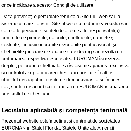
orice încălcare a acestor Condiții de utilizare.
Dacă provocați o perturbare tehnică a Site-ului web sau a
sistemelor care transmit Site-ul web către dumneavoastră sau
către alte persoane, sunteți de acord să fiți responsabil(ă)
pentru toate pierderile, datoriile, cheltuielile, daunele și
costurile, inclusiv onorariile rezonabile pentru avocați și
cheltuielile judiciare rezonabile care decurg sau rezultă din
perturbarea respectivă. Societatea EUROMAN își rezervă
dreptul, pe propria cheltuială, să își asume apărarea exclusivă
și controlul asupra oricărei chestiuni care face în alt fel
obiectul despăgubirii oferite de dumneavoastră și, în acest
caz, sunteți de acord să colaborați cu EUROMAN în apărarea
unei astfel de chestiuni.
Legislația aplicabilă şi competența teritorială
Prezentul website este întreținut și controlat de societatea
EUROMAN în Statul Florida, Statele Unite ale Americii.