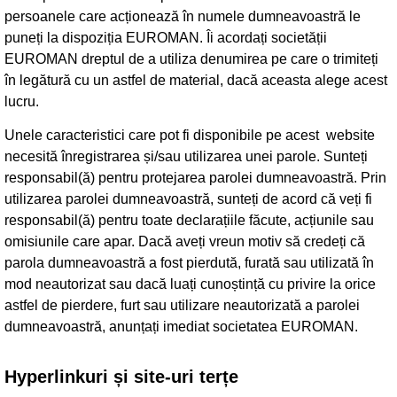
persoanele care acționează în numele dumneavoastră le
puneți la dispoziția EUROMAN. Îi acordați societății
EUROMAN dreptul de a utiliza denumirea pe care o trimiteți
în legătură cu un astfel de material, dacă aceasta alege acest
lucru.
Unele caracteristici care pot fi disponibile pe acest website
necesită înregistrarea și/sau utilizarea unei parole. Sunteți
responsabil(ă) pentru protejarea parolei dumneavoastră. Prin
utilizarea parolei dumneavoastră, sunteți de acord că veți fi
responsabil(ă) pentru toate declarațiile făcute, acțiunile sau
omisiunile care apar. Dacă aveți vreun motiv să credeți că
parola dumneavoastră a fost pierdută, furată sau utilizată în
mod neautorizat sau dacă luați cunoștință cu privire la orice
astfel de pierdere, furt sau utilizare neautorizată a parolei
dumneavoastră, anunțați imediat societatea EUROMAN.
Hyperlinkuri și site-uri terțe