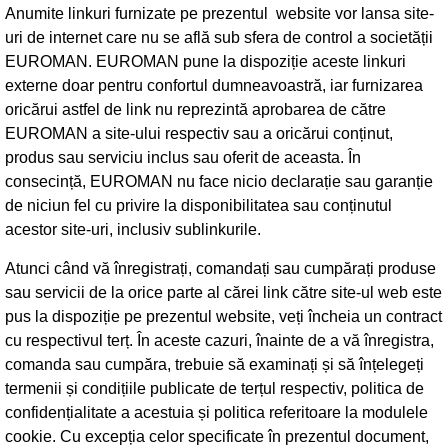
Anumite linkuri furnizate pe prezentul website vor lansa site-
uri de internet care nu se află sub sfera de control a societății
EUROMAN. EUROMAN pune la dispoziție aceste linkuri
externe doar pentru confortul dumneavoastră, iar furnizarea
oricărui astfel de link nu reprezintă aprobarea de către
EUROMAN a site-ului respectiv sau a oricărui conținut,
produs sau serviciu inclus sau oferit de aceasta. În
consecință, EUROMAN nu face nicio declarație sau garanție
de niciun fel cu privire la disponibilitatea sau conținutul
acestor site-uri, inclusiv sublinkurile.
Atunci când vă înregistrați, comandați sau cumpărați produse
sau servicii de la orice parte al cărei link către site-ul web este
pus la dispoziție pe prezentul website, veți încheia un contract
cu respectivul terț. În aceste cazuri, înainte de a vă înregistra,
comanda sau cumpăra, trebuie să examinați și să înțelegeți
termenii și condițiile publicate de terțul respectiv, politica de
confidențialitate a acestuia și politica referitoare la modulele
cookie. Cu excepția celor specificate în prezentul document,