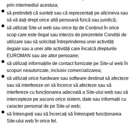
prin intermediul acestuia;
să pretindeți că sunteți sau că reprezentați pe altcineva sau
să vă dați drept orice altă persoană fizică sau juridică;
să utilizați Site-ul web sau orice tip de Conținut în orice
scop care este ilegal sau interzis de prezentele Condiții de
utilizare sau să solicitați întreprinderea unei activități
ilegale sau a unei alte activități care încalcă drepturile
EUROMAN sau ale altor persoane;
să utilizați informațiile de contact furnizate pe Site-ul web în
scopuri neautorizate, inclusiv comercializarea;
să utilizați orice hardware sau software destinat să afecteze
sau să interfereze ori să încerce să afecteze sau să
interfereze cu funcționarea adecvată a Site-ului web sau să
intercepteze pe ascuns orice sistem, date sau informații cu
caracter personal de pe Site-ul web;
să întrerupeți sau să încercați să întrerupeți funcționarea
Site-ului web în orice fel.