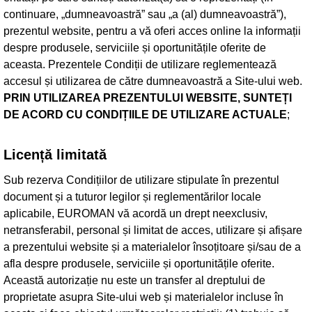
continuare, „dumneavoastră” sau „a (al) dumneavoastră”),
prezentul website, pentru a vă oferi acces online la informații
despre produsele, serviciile și oportunitățile oferite de
aceasta. Prezentele Condiții de utilizare reglementează
accesul și utilizarea de către dumneavoastră a Site-ului web.
PRIN UTILIZAREA PREZENTULUI WEBSITE, SUNTEȚI
DE ACORD CU CONDIȚIILE DE UTILIZARE ACTUALE
;
Licență limitată
Sub rezerva Condițiilor de utilizare stipulate în prezentul
document și a tuturor legilor și reglementărilor locale
aplicabile, EUROMAN vă acordă un drept neexclusiv,
netransferabil, personal și limitat de acces, utilizare și afișare
a prezentului website și a materialelor însoțitoare și/sau de a
afla despre produsele, serviciile și oportunitățile oferite.
Această autorizație nu este un transfer al dreptului de
proprietate asupra Site-ului web și materialelor incluse în