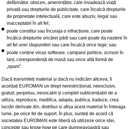
defăimător, obscen, amenințător, care invadează viață
privată sau drepturile de publicitate, care încalcă drepturile
de proprietate intelectuală, care este abuziv, ilegal sau
inacceptabil în alt fel;
poate constitui sau încuraja o infracțiune, care poate
încălca drepturile oricărei părți sau care poate da naștere în
alt fel unei răspunderi sau care încalcă orice lege; sau
poate conține viruși software, campanii politice, scrisori în
lanț, corespondență de masă sau orice altă formă de
„spam”.
Dacă transmiteți material și dacă nu indicăm altceva, îi
acordați EUROMAN un drept nerestricționat, neexclusiv,
gratuit, perpetuu, irevocabil și complet sublicențiabil de a
utiliza, reproduce, modifica, adapta, publica, traduce, crea
lucrări derivate din, distribui și afișa acest material în întreaga
lume, pe orice fel de suport. În plus, sunteți de acord că
societatea EUROMAN este liberă să utilizeze orice idei,
concepte sau know-how pe care dumneavoastră sau