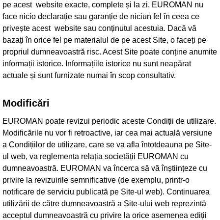
pe acest website exacte, complete și la zi, EUROMAN nu
face nicio declarație sau garanție de niciun fel în ceea ce
privește acest website sau conținutul acestuia. Dacă vă
bazați în orice fel pe materialul de pe acest Site, o faceți pe
propriul dumneavoastră risc. Acest Site poate conține anumite
informații istorice. Informațiile istorice nu sunt neapărat
actuale și sunt furnizate numai în scop consultativ.
Modificări
EUROMAN poate revizui periodic aceste Condiții de utilizare.
Modificările nu vor fi retroactive, iar cea mai actuală versiune
a Condițiilor de utilizare, care se va afla întotdeauna pe Site-
ul web, va reglementa relația societății EUROMAN cu
dumneavoastră. EUROMAN va încerca să vă înștiințeze cu
privire la revizuirile semnificative (de exemplu, printr-o
notificare de serviciu publicată pe Site-ul web). Continuarea
utilizării de către dumneavoastră a Site-ului web reprezintă
acceptul dumneavoastră cu privire la orice asemenea ediții