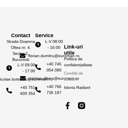
Contact
Service
Strada Doamna
L-V 08:00
Link-uri
Oltea nr. 4,
- 16:00
utile
Sector 2,
florian.dumitru@euroman.ro
Politica de
Bucuresti
+40 745
confidențialitate
L-V 09:00
054 080
- 17:00
Condiții de
cristian.ofiteru@euroman.ro
utilizare
icolae.botezatu@euroman.ro
+40 766
Istoria Radiant
+40 751
735 187
609 354