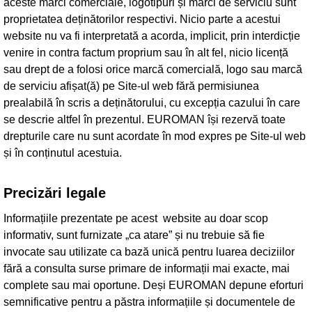
aceste mărci comerciale, logotipuri și mărci de serviciu sunt
proprietatea deținătorilor respectivi. Nicio parte a acestui
website nu va fi interpretată a acorda, implicit, prin interdicție
venire in contra factum proprium sau în alt fel, nicio licență
sau drept de a folosi orice marcă comercială, logo sau marcă
de serviciu afișat(ă) pe Site-ul web fără permisiunea
prealabilă în scris a deținătorului, cu excepția cazului în care
se descrie altfel în prezentul. EUROMAN își rezervă toate
drepturile care nu sunt acordate în mod expres pe Site-ul web
și în conținutul acestuia.
Precizări legale
Informațiile prezentate pe acest website au doar scop
informativ, sunt furnizate „ca atare” și nu trebuie să fie
invocate sau utilizate ca bază unică pentru luarea deciziilor
fără a consulta surse primare de informații mai exacte, mai
complete sau mai oportune. Deși EUROMAN depune eforturi
semnificative pentru a păstra informațiile și documentele de