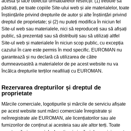
acesta și face obiectul următoarelor restricții: (1) trebuie să
păstrați, pe toate copiile Site-ului web și ale materialelor, toate
înștiințările privind drepturile de autor și alte înștiințări privind
dreptul de proprietate; și (2) nu puteți modifica în niciun fel
Site-ul web sau materialele, nici să reproduceți sau să afișați
public, să prezentați sau să distribuiți sau să utilizați altfel
Site-ul web și materialele în niciun scop public, cu excepția
cazului în care este permis în mod specific. EUROMAN nu
garantează și nu declară că utilizarea de către
dumneavoastră a materialelor de pe acest website nu va
încălca drepturile terților neafiliați cu EUROMAN.
Rezervarea drepturilor și dreptul de
proprietate
Mărcile comerciale, logotipurile și mărcile de serviciu afișate
pe acest website sunt mărci comerciale înregistrate și
neînregistrate ale EUROMAN, ale licențiatorilor sau ale
furnizorilor de conținut ai acesteia sau ale altor terți. Toate