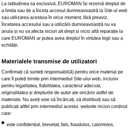
La latitudinea sa exclusivă, EUROMAN își rezervă dreptul de
a limita sau de a înceta accesul dumneavoastră la Site-ul web
sau utilizarea acestuia în orice moment, fără preaviz.
Încetarea accesului sau a utilizării dumneavoastră nu va
anula și nu va afecta niciun alt drept și nicio altă reparație la
care EUROMAN ar putea avea dreptul în virtutea legii sau a
echității.
Materialele transmise de utilizatori
Confirmați că sunteți responsabil(ă) pentru orice material pe
care îl puteți trimite prin intermediul Site-ului web, inclusiv
pentru legalitatea, fiabilitatea, caracterul adecvat,
originalitatea și drepturile de autor ale oricăror astfel de
materiale. Nu aveți voie să încărcați, să distribuiți sau să
publicați altfel prin intermediul acestui website niciun conținut
care:
este confidențial, brevetat, fals, fraudulos, calomnios,