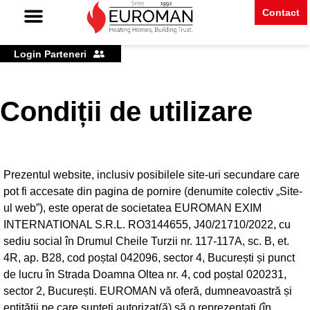
Contact
Piese De Schimb Caloma
Piese De Schimb Radiant
Login Parteneri
Condiții de utilizare
Prezentul website, inclusiv posibilele site-uri secundare care
pot fi accesate din pagina de pornire (denumite colectiv „Site-
ul web”), este operat de societatea EUROMAN EXIM
INTERNATIONAL S.R.L. RO3144655, J40/21710/2022, cu
sediu social în Drumul Cheile Turzii nr. 117-117A, sc. B, et.
4R, ap. B28, cod poștal 042096, sector 4, București și punct
de lucru în Strada Doamna Oltea nr. 4, cod poștal 020231,
sector 2, București. EUROMAN vă oferă, dumneavoastră și
entității pe care sunteți autorizat(ă) să o reprezentați (în