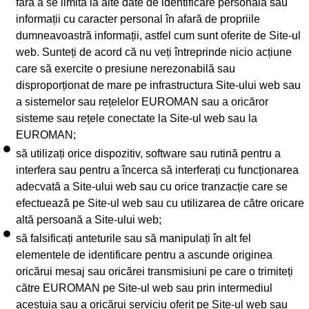
fără a se limita la alte date de identificare personală sau
informații cu caracter personal în afară de propriile
dumneavoastră informații, astfel cum sunt oferite de Site-ul
web. Sunteți de acord că nu veți întreprinde nicio acțiune
care să exercite o presiune nerezonabilă sau
disproporționat de mare pe infrastructura Site-ului web sau
a sistemelor sau rețelelor EUROMAN sau a oricăror
sisteme sau rețele conectate la Site-ul web sau la
EUROMAN;
să utilizați orice dispozitiv, software sau rutină pentru a
interfera sau pentru a încerca să interferați cu funcționarea
adecvată a Site-ului web sau cu orice tranzacție care se
efectuează pe Site-ul web sau cu utilizarea de către oricare
altă persoană a Site-ului web;
să falsificați anteturile sau să manipulați în alt fel
elementele de identificare pentru a ascunde originea
oricărui mesaj sau oricărei transmisiuni pe care o trimiteți
către EUROMAN pe Site-ul web sau prin intermediul
acestuia sau a oricărui serviciu oferit pe Site-ul web sau