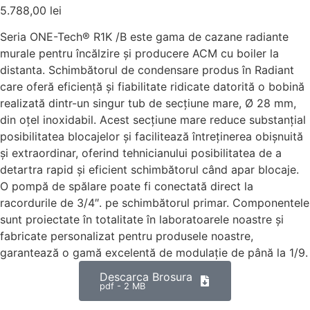
5.788,00
lei
Seria ONE-Tech® R1K /B este gama de cazane radiante
murale pentru încălzire și producere ACM cu boiler la
distanta. Schimbătorul de condensare produs în Radiant
care oferă eficiență și fiabilitate ridicate datorită o bobină
realizată dintr-un singur tub de secțiune mare, Ø 28 mm,
din oțel inoxidabil. Acest secțiune mare reduce substanțial
posibilitatea blocajelor și facilitează întreținerea obișnuită
și extraordinar, oferind tehnicianului posibilitatea de a
detartra rapid și eficient schimbătorul când apar blocaje.
O pompă de spălare poate fi conectată direct la
racordurile de 3/4″. pe schimbătorul primar. Componentele
sunt proiectate în totalitate în laboratoarele noastre și
fabricate personalizat pentru produsele noastre,
garantează o gamă excelentă de modulație de până la 1/9.
Descarca Brosura
pdf - 2 MB