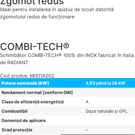
Zgomot redus
Ideal pentru instalarea în spațiul de locuit datorită
zgomotului redus de funcționare
COMBI-TECH®
Schimbător COMBI-TECH® 100% din INOX fabricat în Italia
de RADIANT
Cod produs: M001A002
Putere nominală (kW)
3,83 până la 28 kW
Randament normat [conform DIN]
Clasa de eficiență energetică
A
Combustibil
Gaze naturale si GPL
Domeniul de aplicare
Grad protecție
–