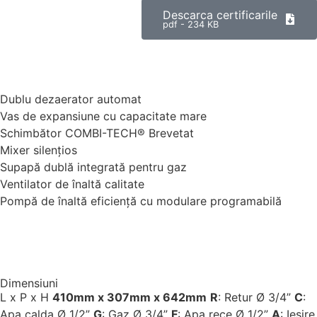
Descarca certificarile
pdf - 234 KB
Dublu dezaerator automat
Vas de expansiune cu capacitate mare
Schimbător COMBI-TECH® Brevetat
Mixer silențios
Supapă dublă integrată pentru gaz
Ventilator de înaltă calitate
Pompă de înaltă eficiență cu modulare programabilă
Dimensiuni
L x P x H
410mm x 307mm x 642mm
R
: Retur Ø 3/4”
C
:
Apa calda Ø 1/2”
G
: Gaz Ø 3/4”
F
: Apa rece Ø 1/2”
A
: Iesire