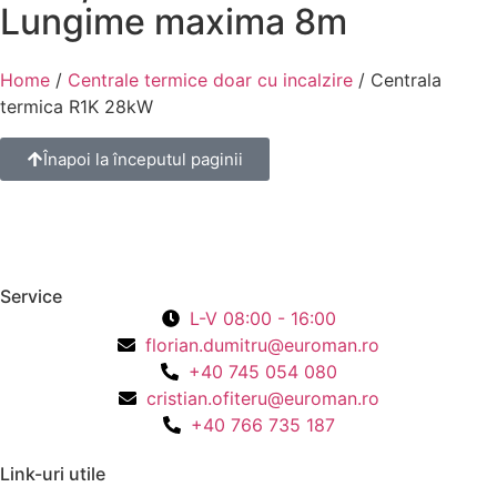
Lungime maxima 8m
Home
/
Centrale termice doar cu incalzire
/ Centrala
termica R1K 28kW
Înapoi la începutul paginii
Service
L-V 08:00 - 16:00
florian.dumitru@euroman.ro
+40 745 054 080
cristian.ofiteru@euroman.ro
+40 766 735 187
Link-uri utile