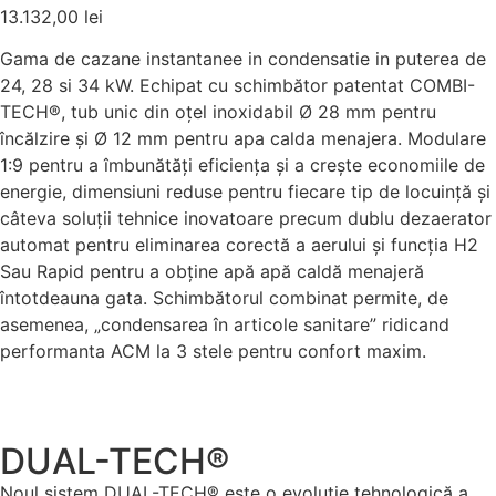
13.132,00
lei
Gama de cazane instantanee in condensatie in puterea de
24, 28 si 34 kW. Echipat cu schimbător patentat COMBI-
TECH®, tub unic din oțel inoxidabil Ø 28 mm pentru
încălzire și Ø 12 mm pentru apa calda menajera. Modulare
1:9 pentru a îmbunătăți eficiența și a crește economiile de
energie, dimensiuni reduse pentru fiecare tip de locuință și
câteva soluții tehnice inovatoare precum dublu dezaerator
automat pentru eliminarea corectă a aerului și funcția H2
Sau Rapid pentru a obține apă apă caldă menajeră
întotdeauna gata. Schimbătorul combinat permite, de
asemenea, „condensarea în articole sanitare” ridicand
performanta ACM la 3 stele pentru confort maxim.
DUAL-TECH®
Noul sistem DUAL-TECH® este o evoluție tehnologică a