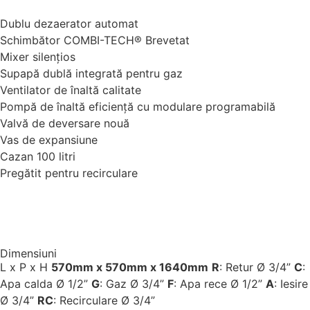
Dublu dezaerator automat
Schimbător COMBI-TECH® Brevetat
Mixer silențios
Supapă dublă integrată pentru gaz
Ventilator de înaltă calitate
Pompă de înaltă eficiență cu modulare programabilă
Valvă de deversare nouă
Vas de expansiune
Cazan 100 litri
Pregătit pentru recirculare
Dimensiuni
L x P x H
570mm x 570mm x 1640mm
R
: Retur Ø 3/4”
C
:
Apa calda Ø 1/2”
G
: Gaz Ø 3/4”
F
: Apa rece Ø 1/2”
A
: Iesire
Ø 3/4”
RC
: Recirculare Ø 3/4”