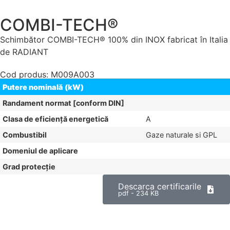
COMBI-TECH®
Schimbător COMBI-TECH® 100% din INOX fabricat în Italia
de RADIANT
Cod produs: M009A003
Putere nominală (kW)
Randament normat [conform DIN]
Clasa de eficiență energetică
A
Combustibil
Gaze naturale si GPL
Domeniul de aplicare
Grad protecție
Descarca certificarile
pdf - 234 KB